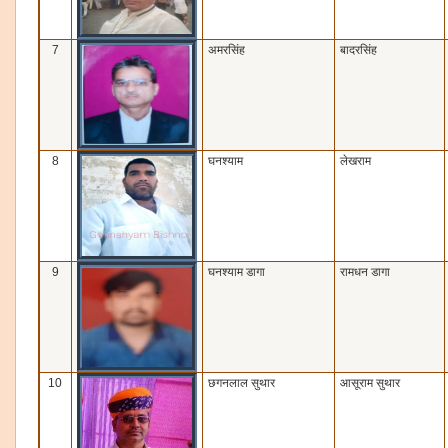
7
अमरसिंह
बादरसिंह
8
घनश्‍याम
लेखराम
9
घनश्‍याम डागा
रामधन डागा
10
छगनलाल सुथार
आसूराम सुथार