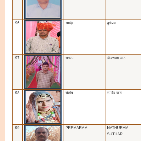
96
रामदेव
दुर्गाराम
97
सगराम
जीवणराम जाट
98
संतोष
रामदेव जाट
99
PREMARAM
NATHURAM
SUTHAR