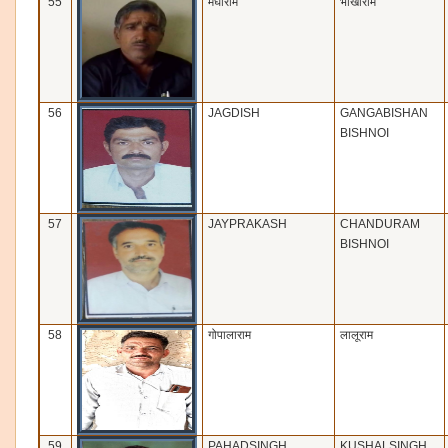
55
मेघाराम
भीखाराम
56
JAGDISH
GANGABISHAN
BISHNOI
57
JAYPRAKASH
CHANDURAM
BISHNOI
58
गोपालाराम
लालूराम
59
PAHADSINGH
KUSHALSINGH