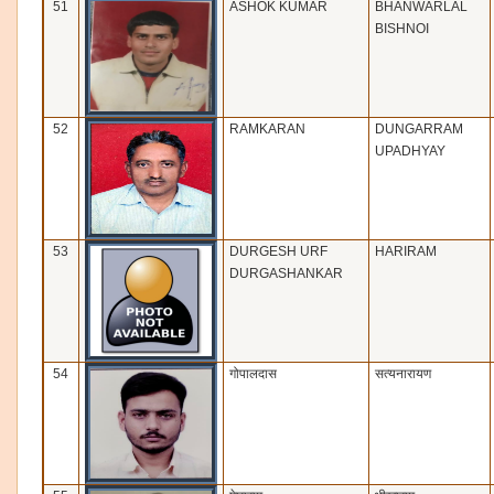
51
ASHOK KUMAR
BHANWARLAL
BISHNOI
52
RAMKARAN
DUNGARRAM
UPADHYAY
53
DURGESH URF
HARIRAM
DURGASHANKAR
54
गोपालदास
सत्‍यनारायण