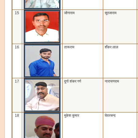
15
जोगाराम
सूरजाराम
16
तारूराम
शँकर लाल
17
दुर्गा शंकर गर्ग
नारायणराम
18
मुकेश कुमार
घेवरचन्‍द