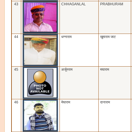
43
CHHAGANLAL
PRABHURAM
44
धन्‍नाराम
खुमाराम जाट
45
अर्जूनराम
मघाराम
46
मेघाराम
दानाराम