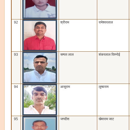
92
श्रीराम
रामेश्‍वरलाल
93
सम्‍पत लाल
शंकरलाल विश्‍नोई
94
आसूराम
लूम्‍बाराम
95
जगदीश
खेमाराम जाट