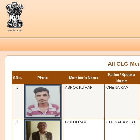
All CLG Me
Father/ Spouse
SNo.
Photo
Member's Name
Name
1
ASHOK KUMAR
CHENA RAM
2
GOKULRAM
CHUNARAM JAT