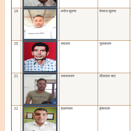
19
मनोज सुराणा
मेगराज सुराणा
20
रुघाराम
गुलाबाराम
21
रामनारायण
तीलाराम जाट
22
श्रवणराम
ईश्‍वरराम