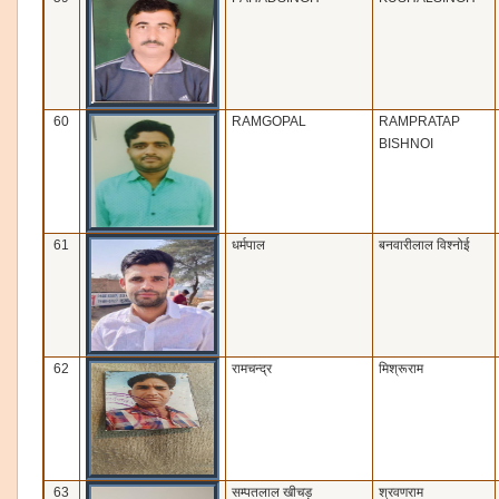
60
RAMGOPAL
RAMPRATAP
BISHNOI
61
धर्मपाल
बनवारीलाल विश्‍नोई
62
रामचन्‍द्र
मिश्रूराम
63
सम्‍पतलाल खीचड़
श्रवणराम