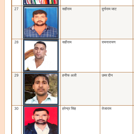
27
सहीराम
दुर्गाराम जाट
28
सहीराम
रामनारायण
29
हनीफ अली
उमर दीन
30
हरेन्‍द्र सिंह
तेजाराम