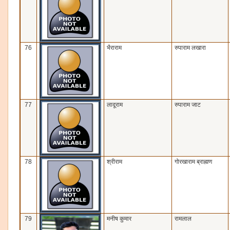
76
भैराराम
रुपाराम लखारा
77
लादूराम
रुपाराम जाट
78
श्रीराम
गोरखाराम ब्राह्मण
79
मनीष कुमार
रामलाल