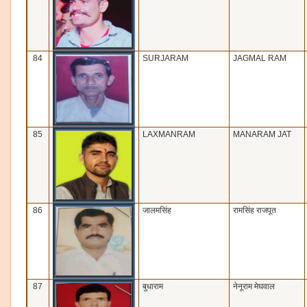
84
SURJARAM
JAGMAL RAM
85
LAXMANRAM
MANARAM JAT
86
जालमसिंह
रामसिंह राजपूत
87
बुधाराम
नेनूराम मेघवाल