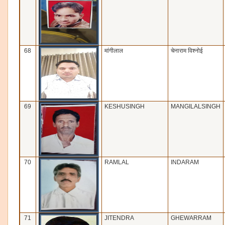
68
मांगीलाल
चेनाराम विश्‍नोई
69
KESHUSINGH
MANGILALSINGH
70
RAMLAL
INDARAM
71
JITENDRA
GHEWARRAM