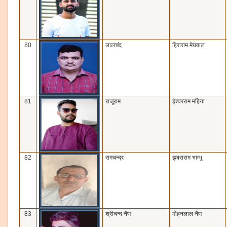
80
लालचंद
हिराराम मेघवाल
81
राजूराम
ईश्‍वरराम महिया
82
रामचन्‍द्र
झबराराम भाम्‍भू
83
श्रीचन्‍द नैण
मोहनलाल नैण