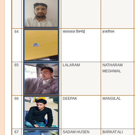
64
सावरलाल विश्‍नोई
हजारीराम
65
LALARAM
NATHARAM
MEGHWAL
66
DEEPAK
MANGILAL
67
SADAM HUSEN
BARKAT ALI