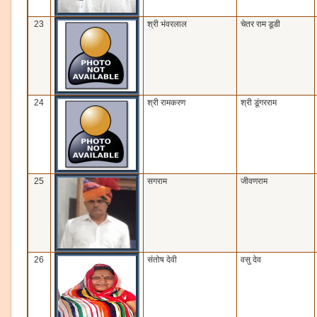
23
श्री भंवरलाल
चेतर राम डूडी
24
श्री रामकरण
श्री डूंगरराम
25
सगराम
जीवणराम
26
संतोष देवी
वसु देव