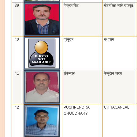
39
विक्रम सिंह
मोहनसिंह जाति राजपूत
40
प्रभूराम
नथाराम
41
शंकरदान
केसुदान चारण
42
PUSHPENDRA
CHHAGANLAL
CHOUDHARY