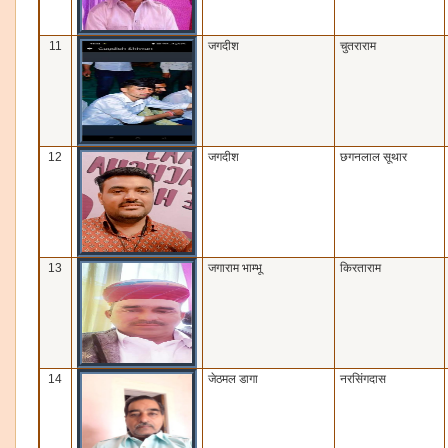
11
जगदीश
चुतराराम
12
जगदीश
छगनलाल सूथार
13
जगाराम भाम्‍भू
किरताराम
14
जेठमल डागा
नरसिंगदास