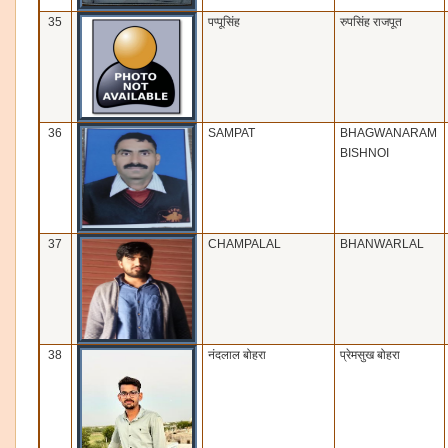
35
पप्‍पूसिंह
रुपसिंह राजपूत
36
SAMPAT
BHAGWANARAM
BISHNOI
37
CHAMPALAL
BHANWARLAL
38
नंदलाल बोहरा
प्रेमसुख बोहरा