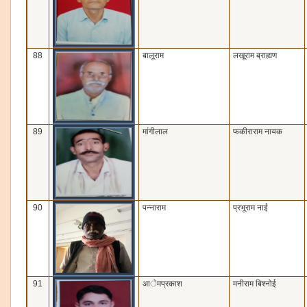
88
बालूराम
लखूराम ब्राह्मण
89
मांगीलाल
फकीराराम नायक
90
पन्‍नाराम
प्रभूराम नाई
91
आेमप्रकाश
मनीराम बिश्‍नोई