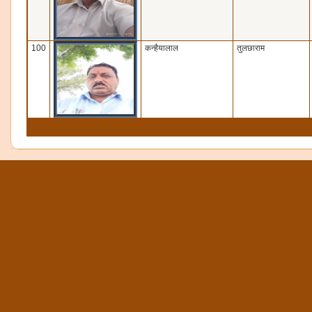
100
कन्‍हैयालाल
तुलछाराम